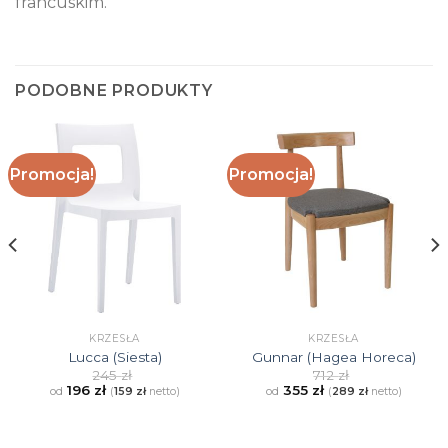
francuskim.
PODOBNE PRODUKTY
Promocja!
Promocja!
KRZESŁA
KRZESŁA
Lucca (Siesta)
Gunnar (Hagea Horeca)
245
zł
712
zł
196
zł
355
zł
od
od
(
159
zł
netto)
(
289
zł
netto)