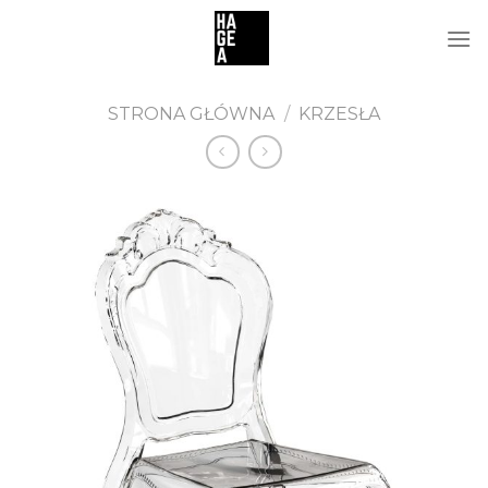
Skip
to
content
STRONA GŁÓWNA
/
KRZESŁA