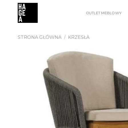
Skip
to
OUTLET MEBLOWY
content
STRONA GŁÓWNA
/
KRZESŁA