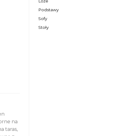
Loże
Podstawy
Sofy
Stoły
en
porne na
a taras,