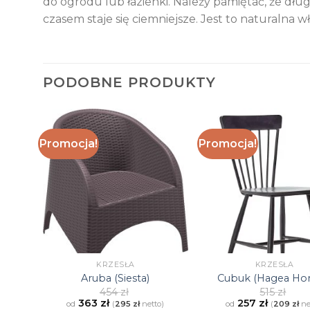
do ogrodu lub łazienki. Należy pamiętać, że dług
czasem staje się ciemniejsze. Jest to naturalna 
PODOBNE PRODUKTY
Promocja!
Promocja!
KRZESŁA
KRZESŁA
ca)
Aruba (Siesta)
Cubuk (Hagea Hor
454
zł
515
zł
363
zł
257
zł
o)
od
(
295
zł
netto)
od
(
209
zł
ne