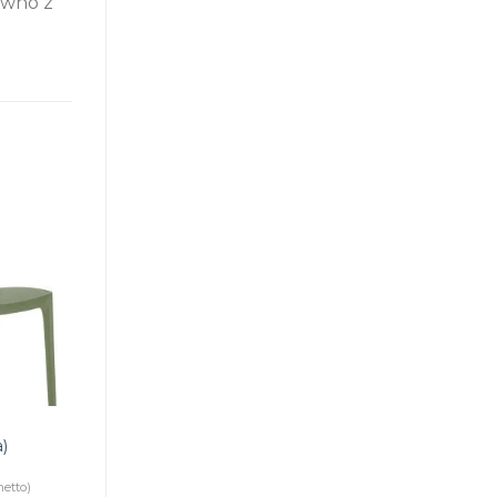
rewno z
)
etto)