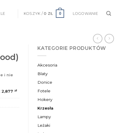
0
ELE
KOSZYK /
0
ZŁ
LOGOWANIE
KATEGORIE PRODUKTÓW
ood)
Akcesoria
Blaty
e i nie
Donice
Fotele
zł
:
2,877
Hokery
Krzesła
Lampy
Leżaki