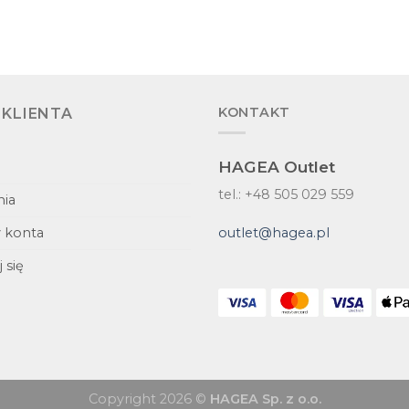
KONTAKT
 KLIENTA
HAGEA Outlet
tel.: +48 505 029 559
ia
outlet@hagea.pl
 konta
 się
Copyright 2026 ©
HAGEA Sp. z o.o.