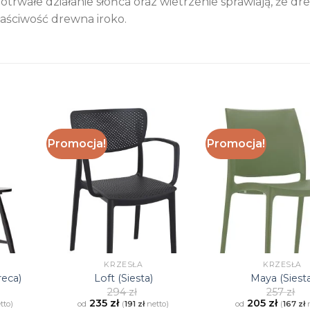
otrwałe działanie słońca oraz wietrzenie sprawiają, że d
właściwość drewna iroko.
Promocja!
Promocja!
KRZESŁA
KRZESŁA
eca)
Loft (Siesta)
Maya (Siesta
294
zł
257
zł
235
zł
205
zł
tto)
od
(
191
zł
netto)
od
(
167
zł
n