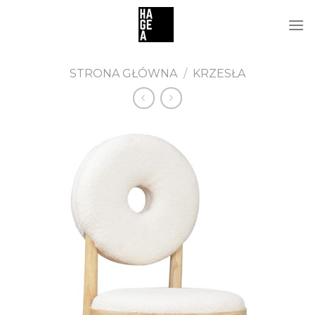
Skip
to
content
STRONA GŁÓWNA
/
KRZESŁA