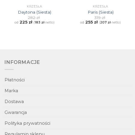
KRZESŁA
KRZESŁA
Daytona (Siesta)
Paris (Siesta)
282
zł
319
zł
225
zł
255
zł
od
od
(
183
zł
netto)
(
207
zł
netto)
INFORMACJE
Płatności
Marka
Dostawa
Gwarancja
Polityka prywatności
Regulamin sklepu